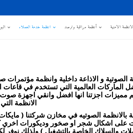
لانظمة الامنية
أنظمة مراقبة وترصد
انظمة خدمة العملاء
البو
الصوتية و الاذاعة داخلية وانظمة مؤتمرات صو
فضل الماركات العالمية التي تستخدم في قاعات ا
 مميزات اجزتنا انها افضل وانقي اجهزة صوت ف
الانظمة التي
صة بالانظمة الصوتيه في مخازن شركتنا ( مايكا
لى اشكال شجر او صخور وديكورات اخري كثرة 
صلات والسلاك الخاصة بالتشغيل ) ولذلك نوفر 