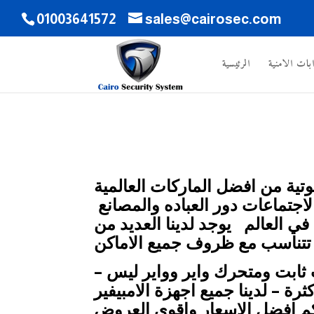
01003641572
sales@cairosec.com
ابات الامنية
الرئيسية
تية من افضل الماركات العالمية
لاجتماعات دور العباده والمصانع
ي العالم يوجد لدينا العديد من
 تتناسب مع ظروف جميع الاماكن
ت ثابت ومتحرك واير وواير ليس –
– لدينا جميع اجهزة الامبيفير
لكم افضل الاسعار واقوي العروض