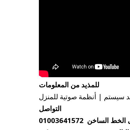
للمذيد من المعلومات
ند سيستم | أنظمة صوتية للمنزل
التواصل
ساخن 01003641572