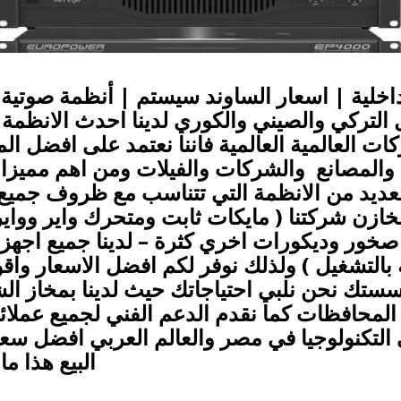
داخلية | اسعار الساوند سيستم | أنظمة صوتية 
التركي والصيني والكوري لدينا احدث الانظمة ا
 العالمية العالمية فاننا نعتمد على افضل ال
 والمصانع والشركات والفيلات ومن اهم مميزات
عديد من الانظمة التي تتناسب مع ظروف جميع ال
خازن شركتنا ( مايكات ثابت ومتحرك واير ووا
ر وديكورات اخري كثرة – لدينا جميع اجهزة ال
بالتشغيل ) ولذلك نوفر لكم افضل الاسعار وا
ك نحن نلبي احتياجاتك حيث لدينا بمخاز الشر
لتكنولوجيا في مصر والعالم العربي افضل سع
البيع هذا م