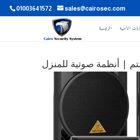
01003641572
sales@cairosec.com
ابات الامنية
الرئيسية
ستم | أنظمة صوتية للمنزل