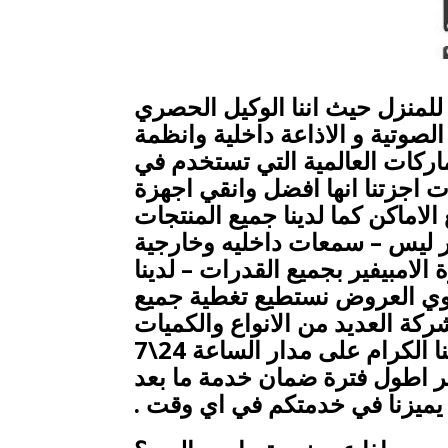
للمنزل حيث اننا الوكيل الحصري
لصوتية و الاذاعة داخلية وانظمة
ماركات العالمية التي تستخدم في
 اجزتنا انها افضل وانقي اجهزة
اماكن كما لدينا جميع المنتجات
ير ليس – سمعات داخليه وخارجية
امبيفير بجميع القدرات – لدينا
قوي العروض نستطيع تغطية جميع
كة العديد من الانواع والكميات
الوفيرة ويمكنا الشحن لجميع المحافظات كما نقدم الدعم الفني لجميع عملائنا الكرام على مدار الساعة 24\7
ر اطول فترة ضمان خدمة ما بعد
ا يميزنا في خدمتكم في اي وقت .