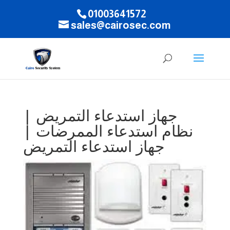
01003641572
sales@cairosec.com
جهاز استدعاء التمريض |
نظام استدعاء الممرضات |
جهاز استدعاء التمريض