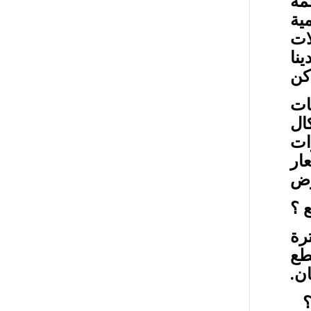
مة
ية
ات
نا
كن
ات
ال
ات
ار
وض
ع ؟
ترة
الى 50% على قطع
ن.
 ؟