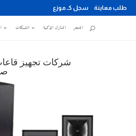
طلب معاينة
سجل كـ موزع
المتجر
المنازل الذكية
الشبكات
ا
شركات تجهيز قاعا
صو