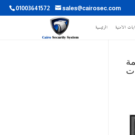
01003641572
sales@cairosec.com
ابات الامنية
الرئيسية
مة
ات