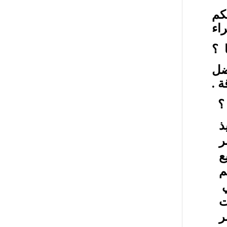
كم
اء
 ؟
ضل
 .
 ؟
ذ
ر
ع
م
ي
ت
ر