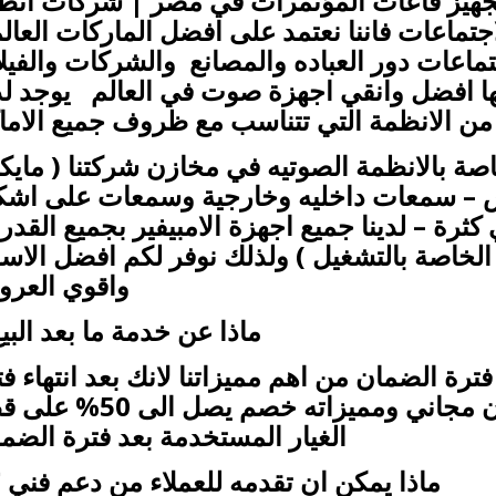
جهيز قاعات المؤتمرات في مصر | شركات انظ
تماعات فاننا نعتمد على افضل الماركات العالم
ماعات دور العباده والمصانع والشركات والفيل
ها افضل وانقي اجهزة صوت في العالم يوجد لدي
 من الانظمة التي تتناسب مع ظروف جميع الاما
خاصة بالانظمة الصوتيه في مخازن شركتنا ( مايك
يس – سمعات داخليه وخارجية وسمعات على اشك
رة – لدينا جميع اجهزة الامبيفير بجميع القدر
الخاصة بالتشغيل ) ولذلك نوفر لكم افضل الاسع
واقوي العر
ماذا عن خدمة ما بعد البي
 فترة الضمان من اهم مميزاتنا لانك بعد انتهاء ف
الضمان سوف تحصل على ضمان مجاني ومميزاته خصم يصل 
الغيار المستخدمة بعد فترة الضما
ماذا يمكن ان تقدمه للعملاء من دعم فني