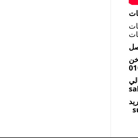
ات
ات
ات
صل
خن
لي
sa
يد
s