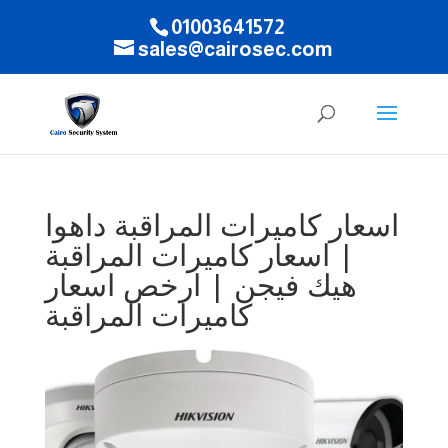
01003641572
sales@cairosec.com
اسعار كاميرات المراقبة داهوا
| اسعار كاميرات المراقبة
هيك فيجن | ارخص اسعار
كاميرات المراقبة