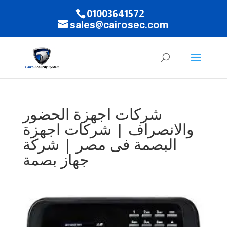
01003641572
sales@cairosec.com
شركات اجهزة الحضور
والانصراف | شركات اجهزة
البصمة فى مصر | شركة
جهاز بصمة