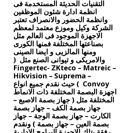
التقنيات الحديثة المستخدمة فى
انظمة ادارة شئون الموظفين
وانظمة الحضور والانصراف تعتبر
الشركة وكيل وموزع معتمد لمعظم
الاجهزة الموجود فى العالم مثل
بصناعتها المختلفة فمنها الكورى
ومنها المالزيى و ايضا الصينى
والامريكى و تيوانى الصنع مثل (
Fingertec- ZKteco – Matreic –
Hikvision – Suprema –
Convoy
) حيث نقدم جميع انواع
اجهزة البصمة المختلفة ذات الانماط
المختلفة مثل ( جهاز بصمة الاصبع –
جهاز بصمة الكف – جهاز بصمة
الكارت – جهاز بصمة الوجة – جهاز
بصمة العين – جهاز بصمة ) ونقدم
رفقة بتلك الاجهزة البرامج الادارية