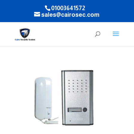
01003641572
sales@cairosec.com